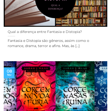
Qual a diferença entre Fantasia e Distopia?
Fantasia e Distopia são gêneros, assim como o
romance, drama, terror e afins. Mas, às [...]
08
fev