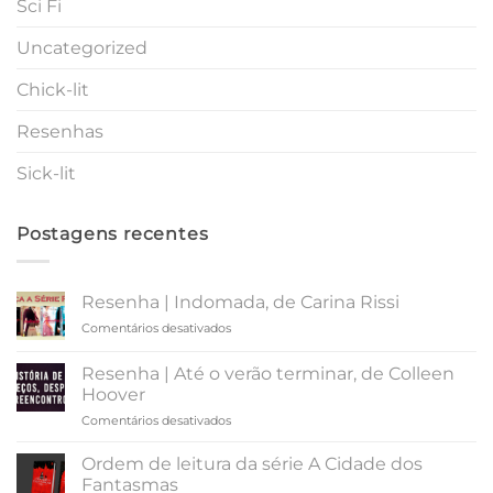
Sci Fi
Uncategorized
Chick-lit
Resenhas
Sick-lit
Postagens recentes
Resenha | Indomada, de Carina Rissi
em
Comentários desativados
Resenha
|
Resenha | Até o verão terminar, de Colleen
Indomada,
Hoover
de
em
Comentários desativados
Carina
Resenha
Rissi
|
Ordem de leitura da série A Cidade dos
Até
Fantasmas