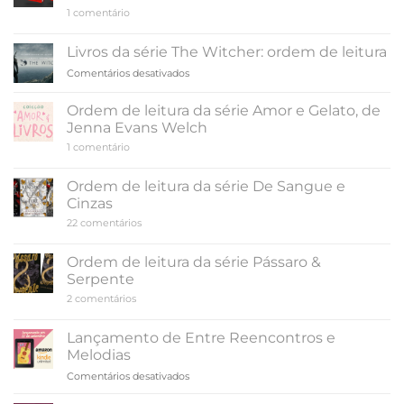
o
em
1 comentário
verão
Ordem
terminar,
de
leitura
de
Livros da série The Witcher: ordem de leitura
da
Colleen
série
em
Comentários desativados
Hoover
A
Livros
Cidade
da
dos
Ordem de leitura da série Amor e Gelato, de
Fantasmas
série
Jenna Evans Welch
The
em
1 comentário
Witcher:
Ordem
ordem
de
de
leitura
Ordem de leitura da série De Sangue e
da
leitura
Cinzas
série
Amor
em
22 comentários
e
Ordem
Gelato,
de
de
leitura
Ordem de leitura da série Pássaro &
Jenna
da
Evans
Serpente
série
Welch
De
em
2 comentários
Sangue
Ordem
e
de
Cinzas
leitura
Lançamento de Entre Reencontros e
da
Melodias
série
Pássaro
em
Comentários desativados
&
Lançamento
Serpente