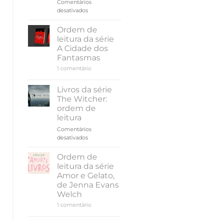
Comentários
em
desativados
Resenha
|
Ordem de
Até
leitura da série
o
A Cidade dos
verão
Fantasmas
terminar,
em
1 comentário
de
Ordem
Colleen
de
Hoover
leitura
Livros da série
da
The Witcher:
série
A
ordem de
Cidade
leitura
dos
Fantasmas
Comentários
em
desativados
Livros
da
Ordem de
série
leitura da série
The
Amor e Gelato,
Witcher:
de Jenna Evans
ordem
Welch
de
leitura
em
1 comentário
Ordem
de