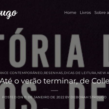
Home
Livros
Sobre a
ANCE CONTEMPORÂNEO
,
RESENHAS
,
DICAS DE LEITURA
,
NEW A
Até o verão terminar, de Col
POSTED ON
11 DE JANEIRO DE 2022
BY
DEBORAH STROUGO