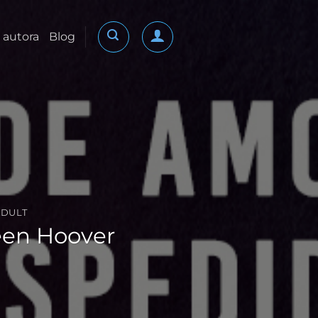
 autora
Blog
DULT
leen Hoover