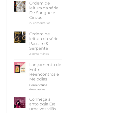
leitura
Ordem de
da
leitura da série
série
Amor
De Sangue e
e
Cinzas
Gelato,
de
em
22 comentários
Jenna
Ordem
Evans
de
Welch
leitura
Ordem de
da
leitura da série
série
De
Pássaro &
Sangue
Serpente
e
Cinzas
em
2 comentários
Ordem
de
leitura
Lançamento de
da
Entre
série
Pássaro
Reencontros e
&
Melodias
Serpente
Comentários
em
desativados
Lançamento
de
Conheça a
Entre
antologia Era
Reencontros
uma vez vilãs…
e