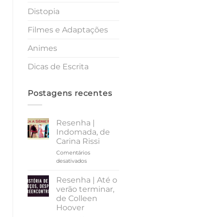
Distopia
Filmes e Adaptações
Animes
Dicas de Escrita
Postagens recentes
Resenha |
Indomada, de
Carina Rissi
Comentários
em
desativados
Resenha
|
Resenha | Até o
Indomada,
verão terminar,
de
de Colleen
Carina
Hoover
Rissi