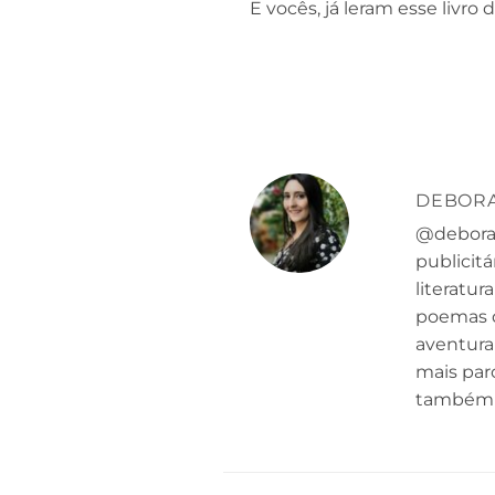
E vocês, já leram esse livr
DEBOR
@deborah
publicit
literatu
poemas q
aventura
mais paro
também a