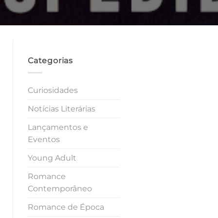
Categorias
Curiosidades
Notícias Literárias
Lançamentos e
Eventos
Young Adult
Romance
Contemporâneo
Romance de Época