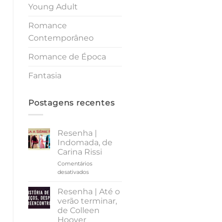
Young Adult
Romance
Contemporâneo
Romance de Época
Fantasia
Postagens recentes
Resenha |
Indomada, de
Carina Rissi
Comentários
em
desativados
Resenha
|
Resenha | Até o
Indomada,
verão terminar,
de
de Colleen
Carina
Hoover