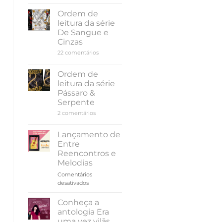
de
leitura
Ordem de
da
leitura da série
série
Amor
De Sangue e
e
Cinzas
Gelato,
de
em
22 comentários
Jenna
Ordem
Evans
de
Welch
leitura
Ordem de
da
leitura da série
série
De
Pássaro &
Sangue
Serpente
e
Cinzas
em
2 comentários
Ordem
de
leitura
Lançamento de
da
Entre
série
Pássaro
Reencontros e
&
Melodias
Serpente
Comentários
em
desativados
Lançamento
de
Conheça a
Entre
antologia Era
Reencontros
uma vez vilãs…