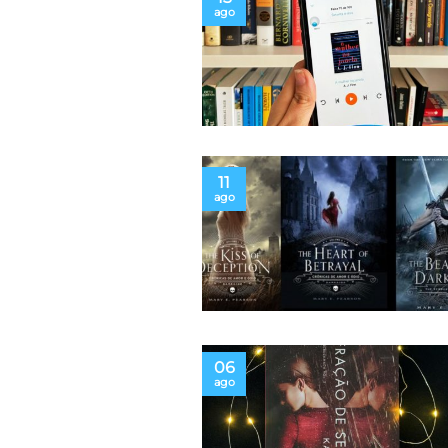
ago
11
ago
06
ago