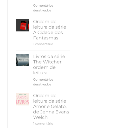
Rissi
Comentários
em
desativados
Resenha
|
Ordem de
Até
leitura da série
o
A Cidade dos
verão
Fantasmas
terminar,
em
1 comentário
de
Ordem
Colleen
de
Hoover
leitura
Livros da série
da
The Witcher:
série
A
ordem de
Cidade
leitura
dos
Fantasmas
Comentários
em
desativados
Livros
da
Ordem de
série
leitura da série
The
Amor e Gelato,
Witcher:
de Jenna Evans
ordem
Welch
de
leitura
em
1 comentário
Ordem