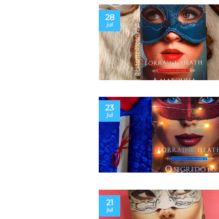
28
jul
23
jul
21
jul