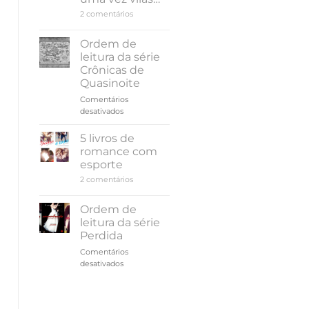
e
em
2 comentários
Melodias
Conheça
a
antologia
Ordem de
Era
leitura da série
uma
vez
Crônicas de
vilãs…
Quasinoite
Comentários
em
desativados
Ordem
de
5 livros de
leitura
romance com
da
esporte
série
em
2 comentários
Crônicas
5
de
livros
Quasinoite
de
Ordem de
romance
leitura da série
com
esporte
Perdida
Comentários
em
desativados
Ordem
de
leitura