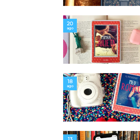
20
ago
18
ago
13