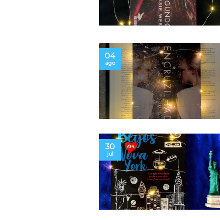
04
ago
30
jul