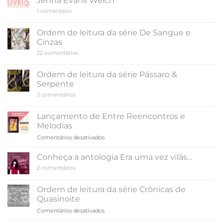
Jenna Evans Welch
The
em
1 comentário
Witcher:
Ordem
ordem
de
de
leitura
Ordem de leitura da série De Sangue e
da
leitura
Cinzas
série
Amor
em
22 comentários
e
Ordem
Gelato,
de
de
leitura
Ordem de leitura da série Pássaro &
Jenna
da
Evans
Serpente
série
Welch
De
em
2 comentários
Sangue
Ordem
e
de
Cinzas
leitura
Lançamento de Entre Reencontros e
da
Melodias
série
Pássaro
em
Comentários desativados
&
Lançamento
Serpente
de
Conheça a antologia Era uma vez vilãs…
Entre
em
2 comentários
Reencontros
Conheça
e
a
antologia
Melodias
Ordem de leitura da série Crônicas de
Era
Quasinoite
uma
vez
em
Comentários desativados
vilãs…
Ordem