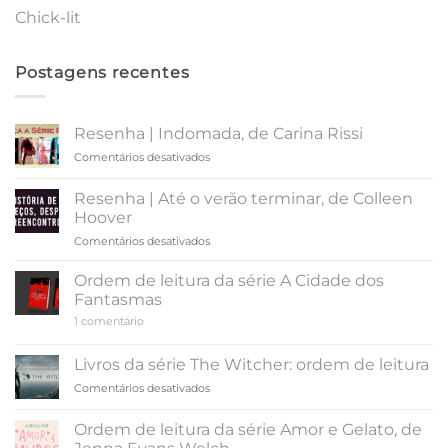
Chick-lit
Postagens recentes
Resenha | Indomada, de Carina Rissi
em
Comentários desativados
Resenha
|
Resenha | Até o verão terminar, de Colleen
Indomada,
Hoover
de
em
Comentários desativados
Carina
Resenha
Rissi
|
Ordem de leitura da série A Cidade dos
Até
Fantasmas
o
em
1 comentário
verão
Ordem
terminar,
de
leitura
de
Livros da série The Witcher: ordem de leitura
da
Colleen
série
em
Comentários desativados
Hoover
A
Livros
Cidade
da
dos
Ordem de leitura da série Amor e Gelato, de
Fantasmas
série