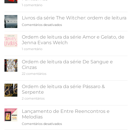
o
em
1 comentário
verão
Ordem
terminar,
de
leitura
de
Livros da série The Witcher: ordem de leitura
da
Colleen
série
em
Comentários desativados
Hoover
A
Livros
Cidade
da
dos
Ordem de leitura da série Amor e Gelato, de
Fantasmas
série
Jenna Evans Welch
The
em
1 comentário
Witcher:
Ordem
ordem
de
de
leitura
Ordem de leitura da série De Sangue e
da
leitura
Cinzas
série
Amor
em
22 comentários
e
Ordem
Gelato,
de
de
leitura
Ordem de leitura da série Pássaro &
Jenna
da
Evans
Serpente
série
Welch
De
em
2 comentários
Sangue
Ordem
e
de
Cinzas
leitura
Lançamento de Entre Reencontros e
da
Melodias
série
Pássaro
em
Comentários desativados
&
Lançamento
Serpente