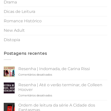
Drama
Dicas de Leitura
Romance Histórico
New Adult
Distopia
Postagens recentes
Resenha | Indomada, de Carina Rissi
em
Comentários desativados
Resenha
|
Resenha | Até o verão terminar, de Colleen
Indomada,
Hoover
de
em
Comentários desativados
Carina
Resenha
Rissi
|
Ordem de leitura da série A Cidade dos
Até
Fantasmas