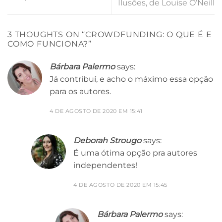
Ilusões, de Louise O’Neill
3 THOUGHTS ON “
CROWDFUNDING: O QUE É E
COMO FUNCIONA?
”
Bárbara Palermo
says:
Já contribuí, e acho o máximo essa opção
para os autores.
4 DE AGOSTO DE 2020 EM 15:41
Deborah Strougo
says:
É uma ótima opção pra autores
independentes!
4 DE AGOSTO DE 2020 EM 15:45
Bárbara Palermo
says: