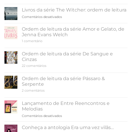
Ordem
terminar,
de
leitura
de
Livros da série The Witcher: ordem de leitura
da
Colleen
série
em
Comentários desativados
Hoover
A
Livros
Cidade
da
dos
Ordem de leitura da série Amor e Gelato, de
Fantasmas
série
Jenna Evans Welch
The
em
1 comentário
Witcher:
Ordem
ordem
de
de
leitura
Ordem de leitura da série De Sangue e
da
leitura
Cinzas
série
Amor
em
22 comentários
e
Ordem
Gelato,
de
de
leitura
Ordem de leitura da série Pássaro &
Jenna
da
Evans
Serpente
série
Welch
De
em
2 comentários
Sangue
Ordem
e
de
Cinzas
leitura
Lançamento de Entre Reencontros e
da
Melodias
série
Pássaro
em
Comentários desativados
&
Lançamento
Serpente
de
Conheça a antologia Era uma vez vilãs…
Entre