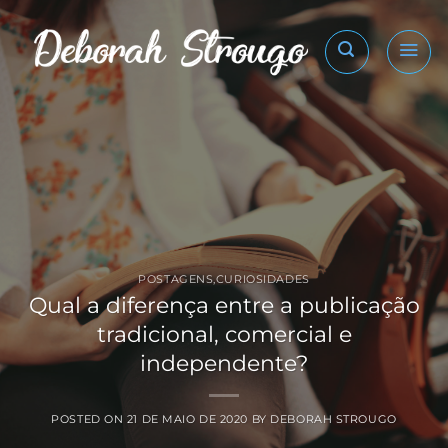
Skip
to
content
POSTAGENS
,
CURIOSIDADES
Qual a diferença entre a publicação
tradicional, comercial e
independente?
POSTED ON
21 DE MAIO DE 2020
BY
DEBORAH STROUGO