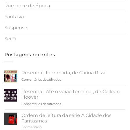
Romance de Época
Fantasia
Suspense
Sci Fi
Postagens recentes
Resenha | Indomada, de Carina Rissi
em
Comentários desativados
Resenha
|
Resenha | Até o verão terminar, de Colleen
Indomada,
Hoover
de
em
Comentários desativados
Carina
Resenha
Rissi
|
Ordem de leitura da série A Cidade dos
Até
Fantasmas
o
em
1 comentário
verão