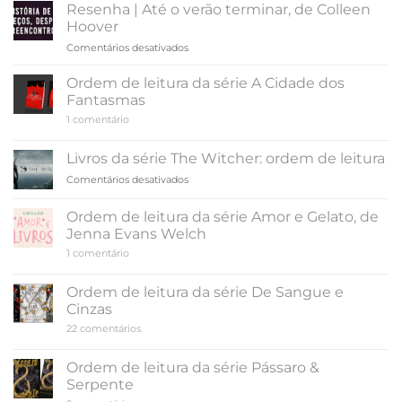
|
Resenha | Até o verão terminar, de Colleen
Indomada,
Hoover
de
em
Comentários desativados
Carina
Resenha
Rissi
|
Ordem de leitura da série A Cidade dos
Até
Fantasmas
o
em
1 comentário
verão
Ordem
terminar,
de
leitura
de
Livros da série The Witcher: ordem de leitura
da
Colleen
série
em
Comentários desativados
Hoover
A
Livros
Cidade
da
dos
Ordem de leitura da série Amor e Gelato, de
Fantasmas
série
Jenna Evans Welch
The
em
1 comentário
Witcher:
Ordem
ordem
de
de
leitura
Ordem de leitura da série De Sangue e
da
leitura
Cinzas
série
Amor
em
22 comentários
e
Ordem
Gelato,
de
de
leitura
Ordem de leitura da série Pássaro &
Jenna
da
Evans
Serpente
série
Welch
De