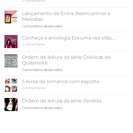
em
2 comentários
Sangue
Ordem
e
de
Cinzas
leitura
Lançamento de Entre Reencontros e
da
Melodias
série
Pássaro
em
Comentários desativados
&
Lançamento
Serpente
de
Conheça a antologia Era uma vez vilãs…
Entre
em
2 comentários
Reencontros
Conheça
e
a
antologia
Melodias
Ordem de leitura da série Crônicas de
Era
Quasinoite
uma
vez
em
Comentários desativados
vilãs…
Ordem
de
5 livros de romance com esporte
leitura
em
2 comentários
da
5
série
livros
de
Crônicas
Ordem de leitura da série Perdida
romance
de
com
em
Comentários desativados
Quasinoite
esporte
Ordem
de
leitura
da
série