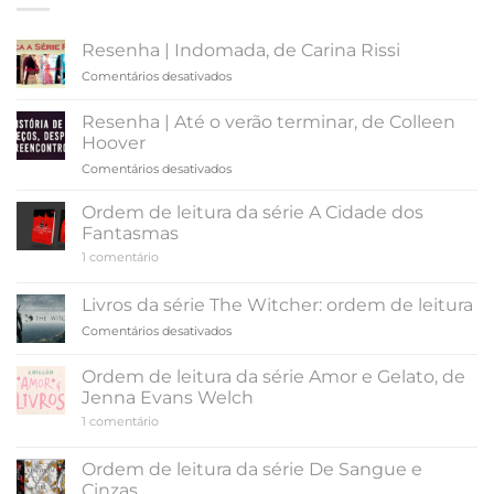
Resenha | Indomada, de Carina Rissi
em
Comentários desativados
Resenha
|
Resenha | Até o verão terminar, de Colleen
Indomada,
Hoover
de
em
Comentários desativados
Carina
Resenha
Rissi
|
Ordem de leitura da série A Cidade dos
Até
Fantasmas
o
em
1 comentário
verão
Ordem
terminar,
de
leitura
de
Livros da série The Witcher: ordem de leitura
da
Colleen
série
em
Comentários desativados
Hoover
A
Livros
Cidade
da
dos
Ordem de leitura da série Amor e Gelato, de
Fantasmas
série
Jenna Evans Welch
The
em
1 comentário
Witcher:
Ordem
ordem
de
de
leitura
Ordem de leitura da série De Sangue e
da
leitura
Cinzas
série