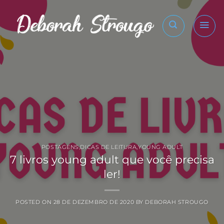
Skip
to
content
POSTAGENS
,
DICAS DE LEITURA
,
YOUNG ADULT
7 livros young adult que você precisa
ler!
POSTED ON
28 DE DEZEMBRO DE 2020
BY
DEBORAH STROUGO