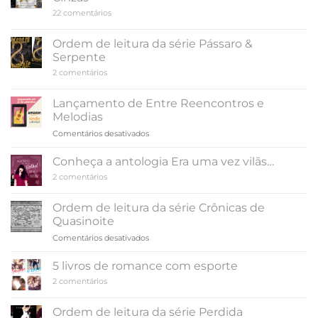
Amor
em
22 comentários
e
Ordem
Gelato,
de
de
leitura
Ordem de leitura da série Pássaro &
Jenna
da
Evans
Serpente
série
Welch
De
em
2 comentários
Sangue
Ordem
e
de
Cinzas
leitura
Lançamento de Entre Reencontros e
da
Melodias
série
Pássaro
em
Comentários desativados
&
Lançamento
Serpente
de
Conheça a antologia Era uma vez vilãs…
Entre
em
2 comentários
Reencontros
Conheça
e
a
antologia
Melodias
Ordem de leitura da série Crônicas de
Era
Quasinoite
uma
vez
em
Comentários desativados
vilãs…
Ordem
de
5 livros de romance com esporte
leitura
em
2 comentários
da
5
série
livros
de
Crônicas
Ordem de leitura da série Perdida
romance