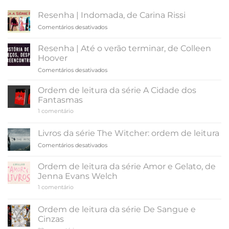
Resenha | Indomada, de Carina Rissi
em
Comentários desativados
Resenha
|
Resenha | Até o verão terminar, de Colleen
Indomada,
Hoover
de
em
Comentários desativados
Carina
Resenha
Rissi
|
Ordem de leitura da série A Cidade dos
Até
Fantasmas
o
em
1 comentário
verão
Ordem
terminar,
de
leitura
de
Livros da série The Witcher: ordem de leitura
da
Colleen
série
em
Comentários desativados
Hoover
A
Livros
Cidade
da
dos
Ordem de leitura da série Amor e Gelato, de
Fantasmas
série
Jenna Evans Welch
The
em
1 comentário
Witcher:
Ordem
ordem
de
de
leitura
Ordem de leitura da série De Sangue e
da
leitura
Cinzas
série
Amor