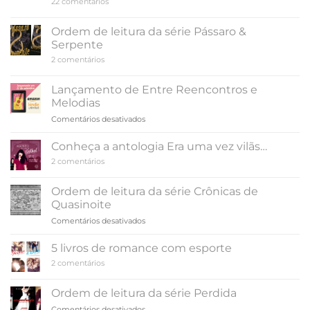
em
22 comentários
e
Ordem
Gelato,
de
de
leitura
Ordem de leitura da série Pássaro &
Jenna
da
Evans
Serpente
série
Welch
De
em
2 comentários
Sangue
Ordem
e
de
Cinzas
leitura
Lançamento de Entre Reencontros e
da
Melodias
série
Pássaro
em
Comentários desativados
&
Lançamento
Serpente
de
Conheça a antologia Era uma vez vilãs…
Entre
em
2 comentários
Reencontros
Conheça
e
a
antologia
Melodias
Ordem de leitura da série Crônicas de
Era
Quasinoite
uma
vez
em
Comentários desativados
vilãs…
Ordem
de
5 livros de romance com esporte
leitura
em
2 comentários
da
5
série
livros
de
Crônicas
Ordem de leitura da série Perdida
romance
de
com
em
Comentários desativados