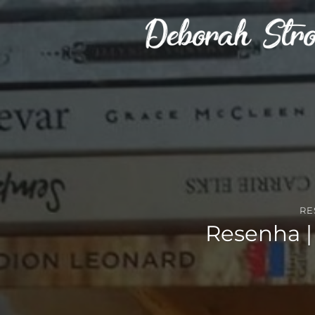
Skip
to
content
RE
Resenha |