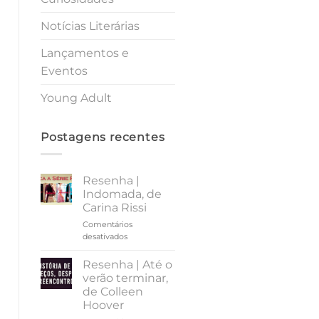
Notícias Literárias
Lançamentos e
Eventos
Young Adult
Postagens recentes
Resenha |
Indomada, de
Carina Rissi
Comentários
em
desativados
Resenha
|
Resenha | Até o
Indomada,
verão terminar,
de
de Colleen
Carina
Hoover
Rissi