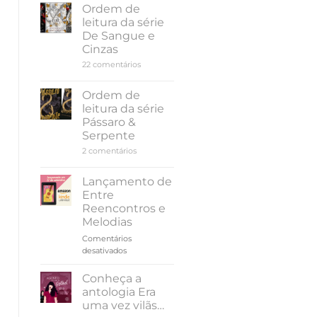
leitura
Ordem de
da
leitura da série
série
Amor
De Sangue e
e
Cinzas
Gelato,
de
em
22 comentários
Jenna
Ordem
Evans
de
Welch
leitura
Ordem de
da
leitura da série
série
De
Pássaro &
Sangue
Serpente
e
Cinzas
em
2 comentários
Ordem
de
leitura
Lançamento de
da
Entre
série
Pássaro
Reencontros e
&
Melodias
Serpente
Comentários
em
desativados
Lançamento
de
Conheça a
Entre
antologia Era
Reencontros
uma vez vilãs…
e