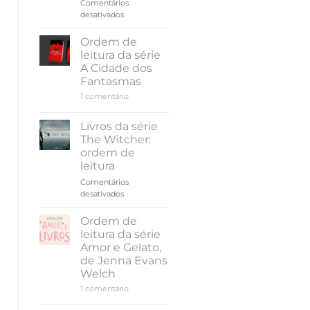
Comentários
em
desativados
Resenha
|
Ordem de
Até
leitura da série
o
A Cidade dos
verão
Fantasmas
terminar,
em
1 comentário
de
Ordem
Colleen
de
Hoover
leitura
Livros da série
da
The Witcher:
série
A
ordem de
Cidade
leitura
dos
Fantasmas
Comentários
em
desativados
Livros
da
Ordem de
série
leitura da série
The
Amor e Gelato,
Witcher:
de Jenna Evans
ordem
Welch
de
leitura
em
1 comentário
Ordem
de