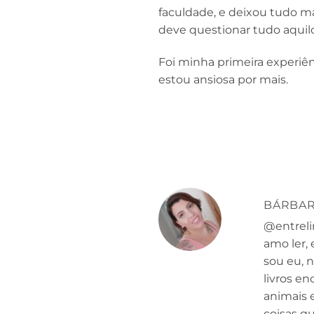
faculdade, e deixou tudo ma
deve questionar tudo aquil
Foi minha primeira experiênc
estou ansiosa por mais.
BÁRBAR
@entreli
amo ler,
sou eu, 
livros en
animais 
coisas qu