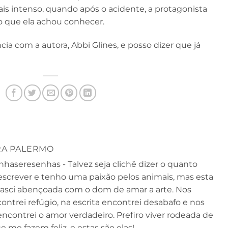
is intenso, quando após o acidente, a protagonista
o que ela achou conhecer.
ia com a autora, Abbi Glines, e posso dizer que já
A PALERMO
nhaseresenhas - Talvez seja clichê dizer o quanto
 escrever e tenho uma paixão pelos animais, mas esta
nasci abençoada com o dom de amar a arte. Nos
contrei refúgio, na escrita encontrei desabafo e nos
encontrei o amor verdadeiro. Prefiro viver rodeada de
e me fazem feliz, e estas são elas!