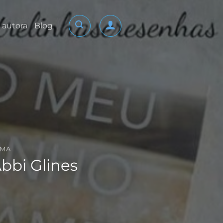
 autora
Blog
AMA
bbi Glines