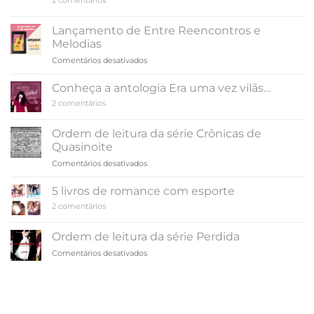
Sangue
Ordem
e
de
Cinzas
leitura
Lançamento de Entre Reencontros e
da
Melodias
série
Pássaro
em
Comentários desativados
&
Lançamento
Serpente
de
Conheça a antologia Era uma vez vilãs…
Entre
em
2 comentários
Reencontros
Conheça
e
a
antologia
Melodias
Ordem de leitura da série Crônicas de
Era
Quasinoite
uma
vez
em
Comentários desativados
vilãs…
Ordem
de
5 livros de romance com esporte
leitura
em
2 comentários
da
5
série
livros
de
Crônicas
Ordem de leitura da série Perdida
romance
de
com
em
Comentários desativados
Quasinoite
esporte
Ordem
de
leitura
da
série