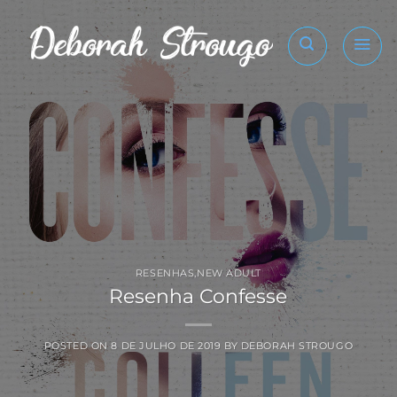
Skip
to
content
RESENHAS
,
NEW ADULT
Resenha Confesse
POSTED ON
8 DE JULHO DE 2019
BY
DEBORAH STROUGO