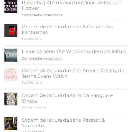
Resenha | Até o verão terminar, de Colleen
Indomada,
Hoover
de
em
Comentários desativados
Carina
Resenha
Rissi
|
Ordem de leitura da série A Cidade dos
Até
Fantasmas
o
em
1 comentário
verão
Ordem
terminar,
de
leitura
de
Livros da série The Witcher: ordem de leitura
da
Colleen
série
em
Comentários desativados
Hoover
A
Livros
Cidade
da
dos
Ordem de leitura da série Amor e Gelato, de
Fantasmas
série
Jenna Evans Welch
The
em
1 comentário
Witcher:
Ordem
ordem
de
de
leitura
Ordem de leitura da série De Sangue e
da
leitura
Cinzas
série
Amor
em
22 comentários
e
Ordem
Gelato,
de
de
leitura
Ordem de leitura da série Pássaro &
Jenna
da
Evans
Serpente
série
Welch
De
em
2 comentários