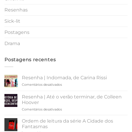
Resenhas
Sick-lit
Postagens
Drama
Postagens recentes
Resenha | Indomada, de Carina Rissi
em
Comentários desativados
Resenha
|
Resenha | Até o verão terminar, de Colleen
Indomada,
Hoover
de
em
Comentários desativados
Carina
Resenha
Rissi
|
Ordem de leitura da série A Cidade dos
Até
Fantasmas
o