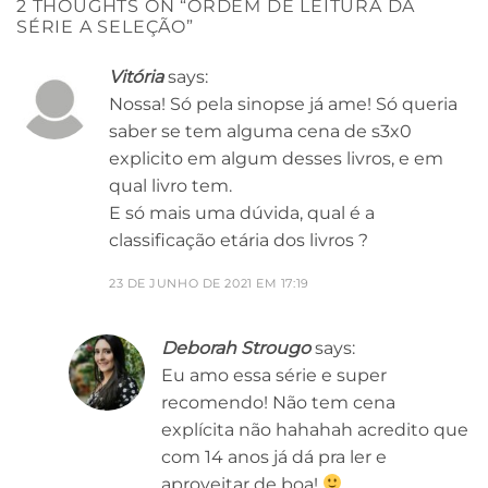
2 THOUGHTS ON “
ORDEM DE LEITURA DA
SÉRIE A SELEÇÃO
”
Vitória
says:
Nossa! Só pela sinopse já ame! Só queria
saber se tem alguma cena de s3x0
explicito em algum desses livros, e em
qual livro tem.
E só mais uma dúvida, qual é a
classificação etária dos livros ?
23 DE JUNHO DE 2021 EM 17:19
Deborah Strougo
says:
Eu amo essa série e super
recomendo! Não tem cena
explícita não hahahah acredito que
com 14 anos já dá pra ler e
aproveitar de boa!