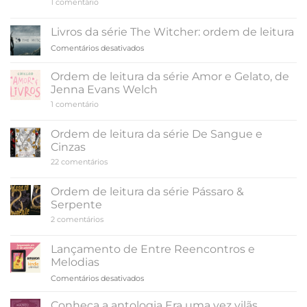
em
1 comentário
verão
Ordem
terminar,
de
leitura
de
Livros da série The Witcher: ordem de leitura
da
Colleen
série
em
Comentários desativados
Hoover
A
Livros
Cidade
da
dos
Ordem de leitura da série Amor e Gelato, de
Fantasmas
série
Jenna Evans Welch
The
em
1 comentário
Witcher:
Ordem
ordem
de
de
leitura
Ordem de leitura da série De Sangue e
da
leitura
Cinzas
série
Amor
em
22 comentários
e
Ordem
Gelato,
de
de
leitura
Ordem de leitura da série Pássaro &
Jenna
da
Evans
Serpente
série
Welch
De
em
2 comentários
Sangue
Ordem
e
de
Cinzas
leitura
Lançamento de Entre Reencontros e
da
Melodias
série
Pássaro
em
Comentários desativados
&
Lançamento
Serpente
de
Conheça a antologia Era uma vez vilãs…