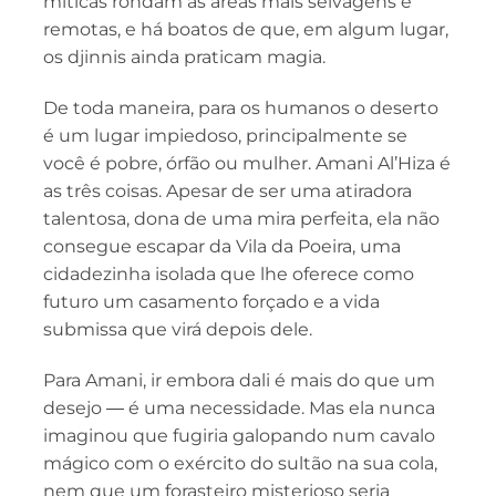
míticas rondam as áreas mais selvagens e
remotas, e há boatos de que, em algum lugar,
os djinnis ainda praticam magia.
De toda maneira, para os humanos o deserto
é um lugar impiedoso, principalmente se
você é pobre, órfão ou mulher. Amani Al’Hiza é
as três coisas. Apesar de ser uma atiradora
talentosa, dona de uma mira perfeita, ela não
consegue escapar da Vila da Poeira, uma
cidadezinha isolada que lhe oferece como
futuro um casamento forçado e a vida
submissa que virá depois dele.
Para Amani, ir embora dali é mais do que um
desejo ― é uma necessidade. Mas ela nunca
imaginou que fugiria galopando num cavalo
mágico com o exército do sultão na sua cola,
nem que um forasteiro misterioso seria