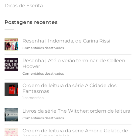
Dicas de Escrita
Postagens recentes
Resenha | Indomada, de Carina Rissi
em
Comentários desativados
Resenha
|
Resenha | Até o verão terminar, de Colleen
Indomada,
Hoover
de
em
Comentários desativados
Carina
Resenha
Rissi
|
Ordem de leitura da série A Cidade dos
Até
Fantasmas
o
em
1 comentário
verão
Ordem
terminar,
de
leitura
de
Livros da série The Witcher: ordem de leitura
da
Colleen
série
em
Comentários desativados
Hoover
A
Livros
Cidade
da
dos
Ordem de leitura da série Amor e Gelato, de
Fantasmas
série